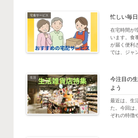
宅食サービス
忙しい毎日
在宅時間が
います。食
が届く便利
では、ジャ
生活
今注目の生
よう
最近は、生
た。今回は
ぞれの特徴