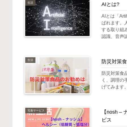
生活
AIとは?
AIとは「Art
ばれます。
する取り組み
認識、音声認
生活
防災対策食
防災対策食
く、調理の
げてみます
宅食サービス
【nosh
ビス