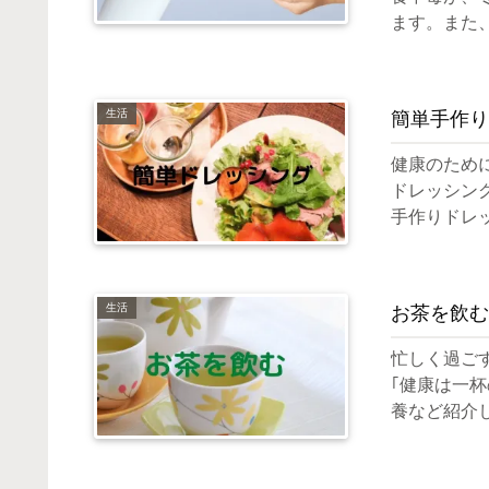
ます。また
食中毒予防
生活
簡単手作り
健康のため
ドレッシン
手作りドレ
生活
お茶を飲む
忙しく過ご
｢健康は一
養など紹介