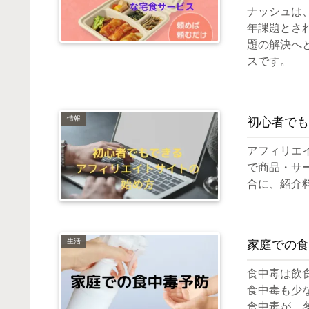
ナッシュは
年課題とさ
題の解決へ
スです。
情報
初心者でも
アフィリエ
で商品・サ
合に、紹介
生活
家庭での食
食中毒は飲
食中毒も少
食中毒が、