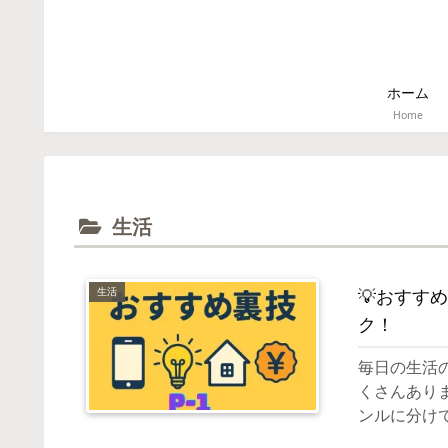
ホーム
Home
生活
生活
💡おすす
ク！
毎日の生活
くさんあり
ンルに分け