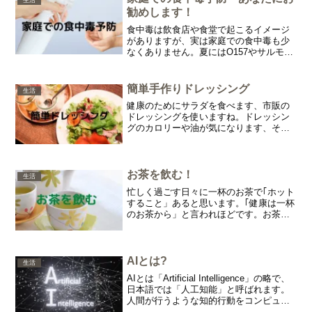
生活
勧めします！
食中毒は飲食店や食堂で起こるイメージ
がありますが、実は家庭での食中毒も少
なくありません。夏にはO157やサルモネ
ラなどの細菌性の食中毒が、冬にはノロ
ウイルスなどのウイルス性の食中毒が多
くなります。また、コロナの予防にも良
簡単手作りドレッシング
生活
いと思います。今回は家庭で出来る食中
健康のためにサラダを食べます、市販の
毒予防を紹介します。
ドレッシングを使いますね。ドレッシン
グのカロリーや油が気になります、そこ
でヘルシーで簡単手作りドレッシングを
紹介します。
お茶を飲む！
生活
忙しく過ごす日々に一杯のお茶で｢ホット
すること」あると思います。｢健康は一杯
のお茶から」と言われほどです。お茶の
うれしい効用や栄養など紹介します。
AIとは?
生活
AIとは「Artificial Intelligence」の略で、
日本語では「人工知能」と呼ばれます。
人間が行うような知的行動をコンピュー
タに行わせようとする取り組みや技術全