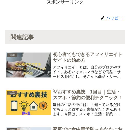
スポンサーリンク
ハッピー
関連記事
初心者でもできるアフィリエイト
情報
サイトの始め方
アフィリエイトとは、自分のブログやサ
イト、あるいはメルマガなどで商品・サ
ービスを紹介し、そこから商品・サービ
スが購入された場合に、紹介料として報
酬を受け取れるシステムのことを言いま
す。
💡おすすめ裏技－1回目｜生活・
生活
スマホ・節約の便利テクニック！
毎日の生活の中には、「知っているだけ
でちょっと得する」裏技がたくさんあり
ます。今回は、スマホ・生活・節約・買
い物の４つのジャンルに分けて、おすす
め裏技を分かりやすく紹介します！
家庭での食中毒予防～あなたにお