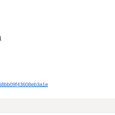
員
268bb09f43608eb3a1e