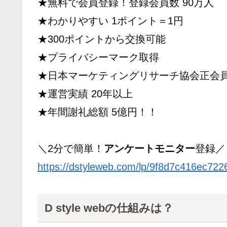
★無料で会員登録！登録会員数 90万人
★わかりやすい 1ポイント＝1円
★300ポイントから交換可能
★プライバシーマーク取得
★日本マーケティングリサーチ協会正会
★運営実績 20年以上
★年間謝礼総額 5億円！！
＼2分で簡単！
アンケートモニター
登録／
https://dstyleweb.com/lp/9f8d7c416ec72
D style webの仕組みは？