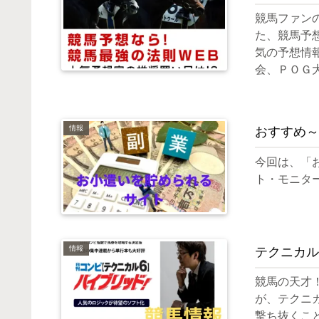
競馬ファン
た、競馬予
気の予想情
会、ＰＯＧ
情報
おすすめ～
今回は、「
ト・モニタ
情報
テクニカル
競馬の天才
が、テクニ
撃ち抜くこ