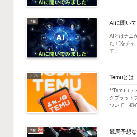
情報
AIに聞い
AIとはナニ
た！]をチ
す。
アプリ
Temuとは
**Temu
グプラット
ついて、初
情報
競馬予想な