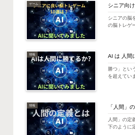
ゲーム
シニア向け
シニアの脳
の脳トレゲ
情報
AI は 人
勝つ」とい
を超えてい
情報
「人間」の
人間」の定
下のように